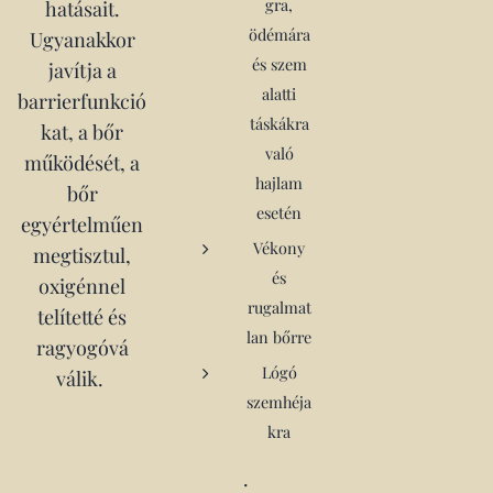
gra,
hatásait.
ödémára
Ugyanakkor
és szem
javítja a
alatti
barrierfunkció
táskákra
kat, a bőr
való
működését, a
hajlam
bőr
esetén
egyértelműen
Vékony
megtisztul,
és
oxigénnel
rugalmat
telítetté és
lan bőrre
ragyogóvá
Lógó
válik.
szemhéja
kra
.