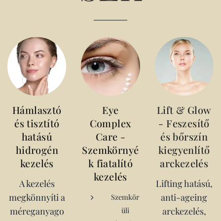
Hámlasztó
Eye
Lift & Glow
és tisztító
Complex
- Feszesítő
hatású
Care -
és bőrszín
hidrogén
Szemkörnyé
kiegyenlítő
kezelés
k fiatalító
arckezelés
kezelés
A kezelés
Lifting hatású,
megkönnyíti a
anti-ageing
Szemkör
méreganyago
üli
arckezelés,