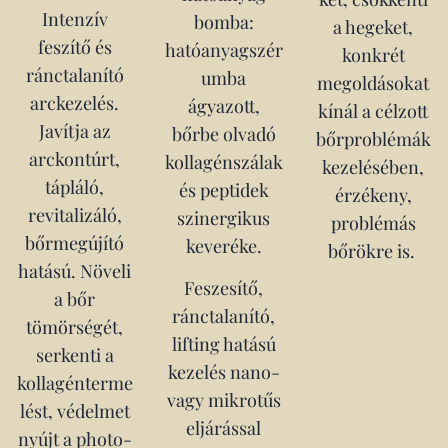
Intenzív
bomba:
a hegeket,
feszítő és
hatóanyagszér
konkrét
ránctalanító
umba
megoldásokat
arckezelés.
ágyazott,
kínál a célzott
Javítja az
bőrbe olvadó
bőrproblémák
arckontúrt,
kollagénszálak
kezelésében,
tápláló,
és peptidek
érzékeny,
revitalizáló,
szinergikus
problémás
bőrmegújító
keveréke.
bőrökre is.
hatású. Növeli
Feszesítő,
a bőr
ránctalanító,
tömörségét,
lifting hatású
serkenti a
kezelés nano-
kollagénterme
vagy mikrotűs
lést, védelmet
eljárással
nyújt a photo-