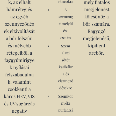
ráncokra
k, az elhalt
mely fiatalos
hámréteg és
megjelenést
A
az egyéb
kölcsönöz a
szemzug
szennyeződés
bőr számára.
elmélyül
ek eltávolítását
ése
Ragyogó
esetén
a bőr felszíni
megjelenésű,
és mélyebb
kipihent
Szem
rétegeiből, a
arcbőr.
alatti
faggyúmirigye
sötét
k nyílásai
karikákr
a és
felszabadulna
elszínező
k, valamint
désekre
csökkenti a
káros HEV, VIS
Szemkör
és UV sugárzás
nyéki
puffadtsá
negatív