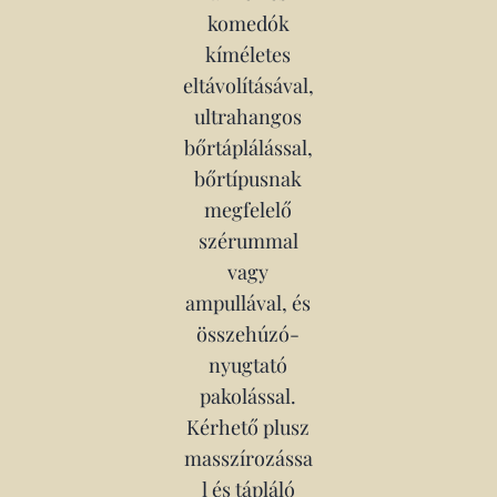
komedók
kíméletes
eltávolításával,
ultrahangos
bőrtáplálással,
bőrtípusnak
megfelelő
szérummal
vagy
ampullával, és
összehúzó-
nyugtató
pakolással.
Kérhető plusz
masszírozássa
l és tápláló