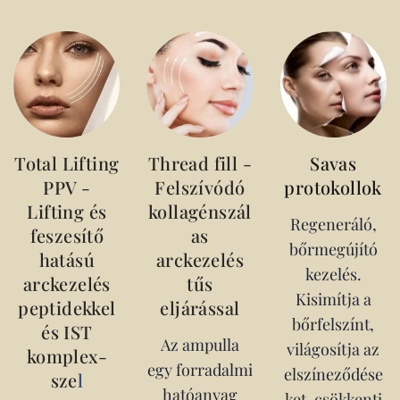
Total Lifting
Thread fill -
Savas
PPV -
Felszívódó
protokollok
Lifting és
kollagénszál
Regeneráló,
feszesítő
as
bőrmegújító
hatású
arckezelés
kezelés.
arckezelés
tűs
Kisimítja a
peptidekkel
eljárással
bőrfelszínt,
és IST
Az ampulla
világosítja az
komplex-
egy forradalmi
elszíneződése
sze
l
hatóanyag
ket, csökkenti