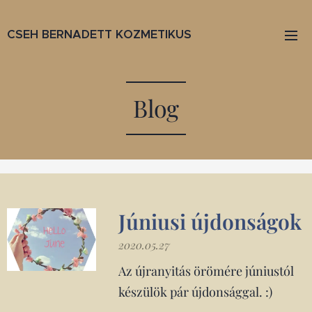
CSEH BERNADETT KOZMETIKUS
Blog
Júniusi újdonságok
2020.05.27
Az újranyitás örömére júniustól
készülök pár újdonsággal. :)