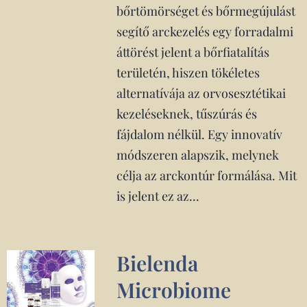
bőrtömörséget és bőrmegújulást
segítő arckezelés egy forradalmi
áttörést jelent a bőrfiatalítás
területén, hiszen tökéletes
alternatívája az orvosesztétikai
kezeléseknek, tűszúrás és
fájdalom nélkül. Egy innovatív
módszeren alapszik, melynek
célja az arckontúr formálása. Mit
is jelent ez az...
Bielenda
Microbiome