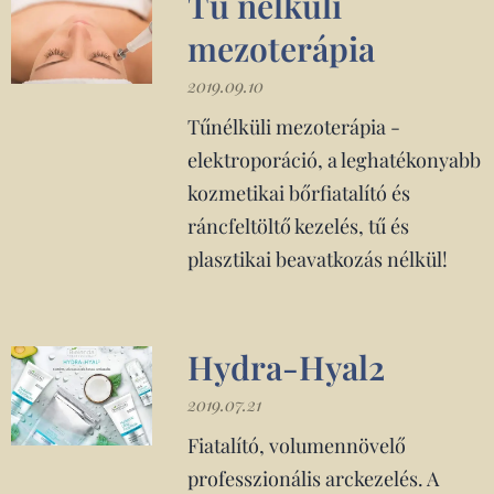
Tű nélküli
mezoterápia
2019.09.10
Tűnélküli mezoterápia -
elektroporáció, a leghatékonyabb
kozmetikai bőrfiatalító és
ráncfeltöltő kezelés, tű és
plasztikai beavatkozás nélkül!
Hydra-Hyal2
2019.07.21
Fiatalító, volumennövelő
professzionális arckezelés. A