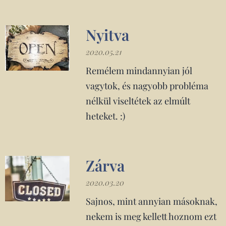
Nyitva
2020.05.21
Remélem mindannyian jól
vagytok, és nagyobb probléma
nélkül viseltétek az elmúlt
heteket. :)
Zárva
2020.03.20
Sajnos, mint annyian másoknak,
nekem is meg kellett hoznom ezt