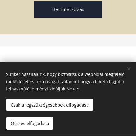
Bemutatkozás
Sütiket használunk, hogy biztosítsuk a weboldal megfelelő
működését és biztonságát, valamint hogy a lehető legjobb
felhasználói élményt kínáljuk Neked.
Csak a legszükségesebbek elfogadása
© 2017 Minden jog fenntartva
Az oldalt a
Webnode
működteti
Sütik
Összes elfogadása