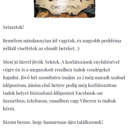
Sziasztok!
Remélem mindannyian jól vagytok, és nagyobb probléma
nélkül viseltétek az elmúlt heteket. :)
Most jó hírrel jövök Nektek. A korlátozások enyhítésével
végre én is a megszokott rendben tudok vendégeket
fogadni. Jövő hét szombatra (május 30.) még maradt szabad
időpontom, június első hetére pedig még korlátozottan
tudok helyet biztosítani.Időpontot Facebook-on
üzenetben, telefonon, emailben vagy Viberen is tudtok
kérni.
Bízom benne, hogy hamarosan újra találkozunk!