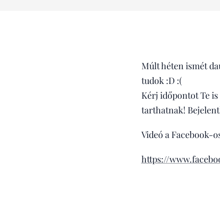
Múlt héten ismét da
tudok :D :(
Kérj időpontot Te is 
tarthatnak! Bejelen
Videó a Facebook-os
https://www.facebo