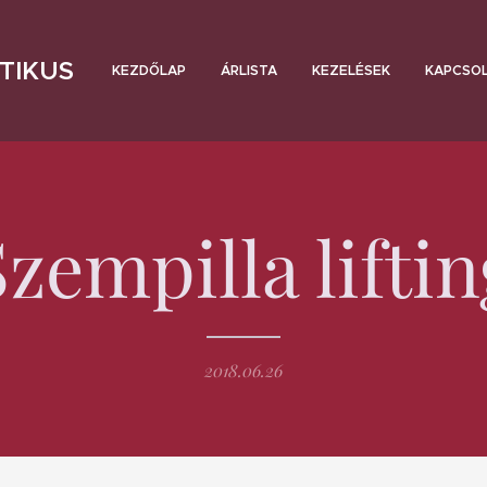
TIKUS
KEZDŐLAP
ÁRLISTA
KEZELÉSEK
KAPCSO
Szempilla liftin
2018.06.26