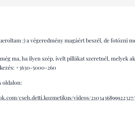
ueroltam :) a végeredmény magáért beszél, de fotózni 
még ma, ha ilyen szép, ívelt pillákat szeretnél, melyek ak
tkezés: +3630-5000-260
 oldalon:
ok.com/cseh.detti.kozmetikus/videos/2103436899922327/