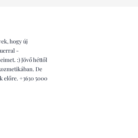
ek, hogy új
uerral -
imet. :) Jövő héttől
 kozmetikában. De
k előre. +3630 5000