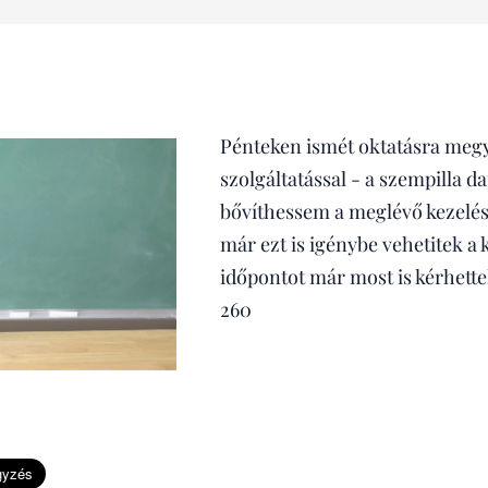
Pénteken ismét oktatásra megy
szolgáltatással - a szempilla da
bővíthessem a meglévő kezelése
már ezt is igénybe vehetitek a
időpontot már most is kérhette
260