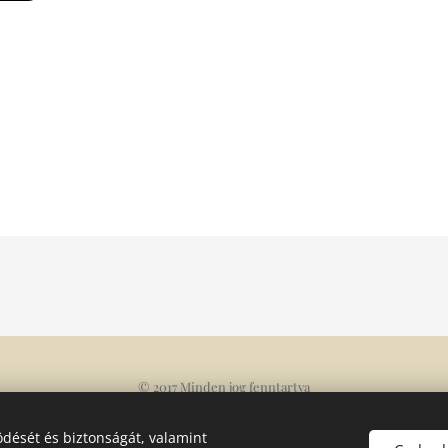
© 2017 Minden jog fenntartva
Az oldalt a
Webnode
működteti
Sütik
dését és biztonságát, valamint